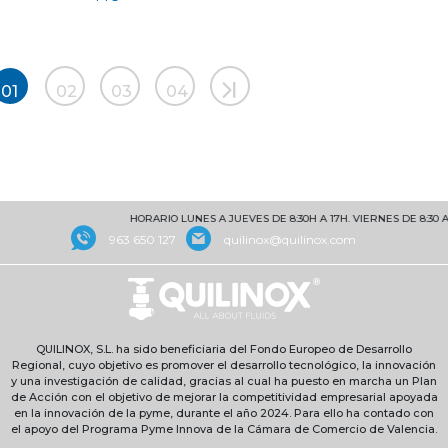
01
02
03
04
HORARIO LUNES A JUEVES DE 8:30H A 17H. VIERNES DE 8:30 A 1
963 650 127
quilinox@quilinox.com
QUILINOX, S.L. ha sido beneficiaria del Fondo Europeo de Desarrollo
Regional, cuyo objetivo es promover el desarrollo tecnológico, la innovación
y una investigación de calidad, gracias al cual ha puesto en marcha un Plan
de Acción con el objetivo de mejorar la competitividad empresarial apoyada
en la innovación de la pyme, durante el año 2024. Para ello ha contado con
el apoyo del Programa Pyme Innova de la Cámara de Comercio de Valencia.