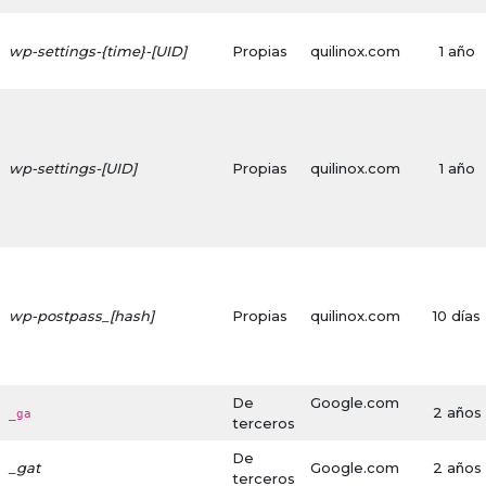
wp-settings-{time}-[UID]
Propias
quilinox.com
1 año
wp-settings-[UID]
Propias
quilinox.com
1 año
wp-postpass_[hash]
Propias
quilinox.com
10 días
De
Google.com
2 años
_ga
terceros
De
_gat
Google.com
2 años
terceros