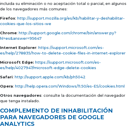
incluida su eliminación o no aceptación total o parcial, en algunos
de los navegadores más comunes:
Firefox
:
http://support.mozilla.org/es/kb/habilitar-y-deshabilitar-
cookies-que-los-sitios-we
Chrome
:
http://support.google.com/chrome/bin/answer.py?
hl=es&answer=95647
Internet Explorer
:
https://support.microsoft.com/es-
es/help/278835/how-to-delete-cookie-files-in-internet-explorer
Microsoft Edge:
https://support.microsoft.com/es-
es/help/4027947/microsoft-edge-delete-cookies
Safari
:
http://support.apple.com/kb/ph5042
Opera
:
http://help.opera.com/Windows/11.50/es-ES/cookies.html
Otros navegadores
: consulte la documentación del navegador
que tenga instalado.
COMPLEMENTO DE INHABILITACIÓN
PARA NAVEGADORES DE GOOGLE
ANALYTICS