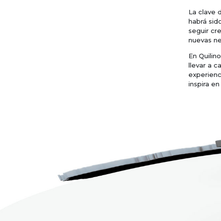
La clave 
habrá sid
seguir cr
nuevas n
En Quilin
llevar a 
experienc
inspira e