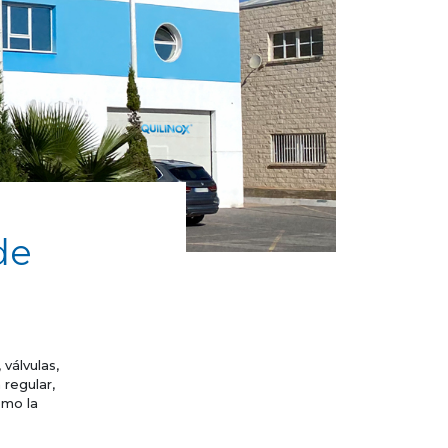
de
válvulas,
 regular,
omo la