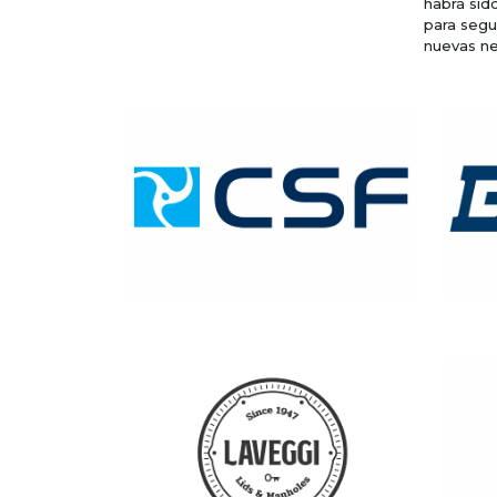
habrá sid
para segu
nuevas n