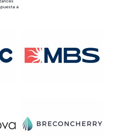
stances
spuesta a