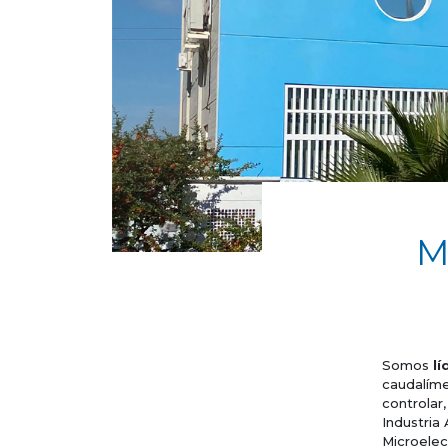
M
Somos
lí
caudalíme
controlar
Industria
Microelect