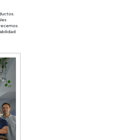
ductos.
ales
frecemos
abilidad