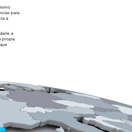
mismo
ncias para
ta a
darle a
a propia
 que