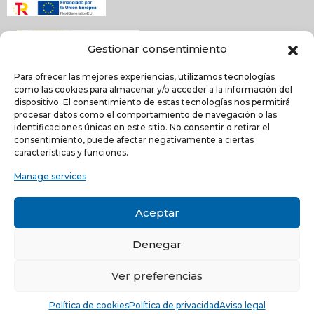
Gestionar consentimiento
Para ofrecer las mejores experiencias, utilizamos tecnologías
como las cookies para almacenar y/o acceder a la información del
dispositivo. El consentimiento de estas tecnologías nos permitirá
procesar datos como el comportamiento de navegación o las
identificaciones únicas en este sitio. No consentir o retirar el
NEWSLETTER
consentimiento, puede afectar negativamente a ciertas
características y funciones.
Manage services
He leído y acepto la
política de Privacidad
Acepto recibir comunicaciones electrónicas informativas de Quilinox S.L. de s
Aceptar
productos y servicios
Denegar
C/ Louis Pasteur, 4 - Parque Tecnológico de Valencia -
46980, Paterna, Valencia (ESPAÑA)
Ver preferencias
© Copyright 2021 -
Aviso legal
-
Política de privacidad
-
Política
Política de cookies
Política de privacidad
Aviso legal