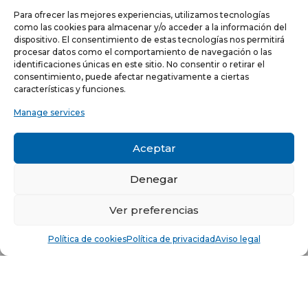
Para ofrecer las mejores experiencias, utilizamos tecnologías
como las cookies para almacenar y/o acceder a la información del
dispositivo. El consentimiento de estas tecnologías nos permitirá
procesar datos como el comportamiento de navegación o las
identificaciones únicas en este sitio. No consentir o retirar el
NEWSLETTER
consentimiento, puede afectar negativamente a ciertas
características y funciones.
Manage services
He leído y acepto la
política de Privacidad
Acepto recibir comunicaciones electrónicas informativas de Quilinox S.L. de s
Aceptar
productos y servicios
Denegar
C/ Louis Pasteur, 4 - Parque Tecnológico de Valencia -
46980, Paterna, Valencia (ESPAÑA)
Ver preferencias
© Copyright 2021 -
Aviso legal
-
Política de privacidad
-
Política
Política de cookies
Política de privacidad
Aviso legal
de cookies
Sitio web desarrollado por creativados.com