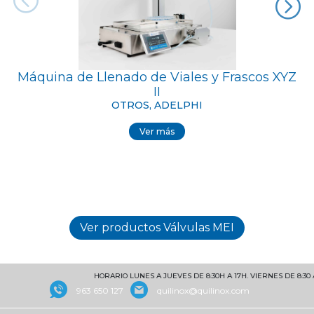
Máquina de Llenado de Viales y Frascos XYZ
Vá
II
OTROS, ADELPHI
Ver más
HORARIO LUNES A JUEVES DE 8:30H A 17H. VIERNES DE 8:30 A 
963 650 127
quilinox@quilinox.com