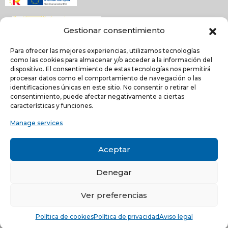
Gestionar consentimiento
Para ofrecer las mejores experiencias, utilizamos tecnologías
como las cookies para almacenar y/o acceder a la información del
dispositivo. El consentimiento de estas tecnologías nos permitirá
procesar datos como el comportamiento de navegación o las
identificaciones únicas en este sitio. No consentir o retirar el
NEWSLETTER
consentimiento, puede afectar negativamente a ciertas
características y funciones.
Manage services
He leído y acepto la
política de Privacidad
Acepto recibir comunicaciones electrónicas informativas de Quilinox S.L. de s
Aceptar
productos y servicios
Denegar
C/ Louis Pasteur, 4 - Parque Tecnológico de Valencia -
46980, Paterna, Valencia (ESPAÑA)
Ver preferencias
© Copyright 2021 -
Aviso legal
-
Política de privacidad
-
Política
Política de cookies
Política de privacidad
Aviso legal
de cookies