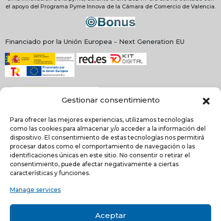
el apoyo del Programa Pyme Innova de la Cámara de Comercio de Valencia.
Financiado por la Unión Europea - Next Generation EU
Gestionar consentimiento
Para ofrecer las mejores experiencias, utilizamos tecnologías
como las cookies para almacenar y/o acceder a la información del
dispositivo. El consentimiento de estas tecnologías nos permitirá
procesar datos como el comportamiento de navegación o las
identificaciones únicas en este sitio. No consentir o retirar el
NEWSLETTER
consentimiento, puede afectar negativamente a ciertas
características y funciones.
Manage services
He leído y acepto la
política de Privacidad
Acepto recibir comunicaciones electrónicas informativas de Quilinox S.L. de s
Aceptar
productos y servicios