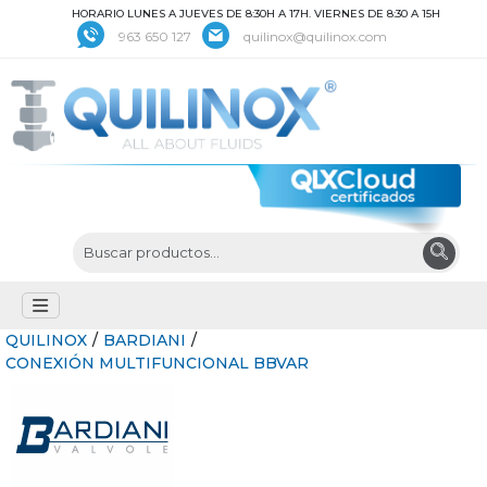
HORARIO LUNES A JUEVES DE 8:30H A 17H. VIERNES DE 8:30 A 15H
963 650 127
quilinox@quilinox.com
QUILINOX
/
BARDIANI
/
CONEXIÓN MULTIFUNCIONAL BBVAR