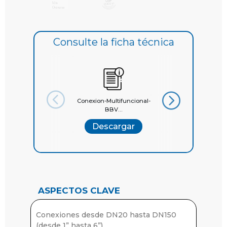
Consulte la ficha técnica
Conexion-Multifuncional-
Bardiani Valvole_V
BBV...
bro...
Descargar
Descargar
ASPECTOS CLAVE
Conexiones desde DN20 hasta DN150
(desde 1” hasta 6”)