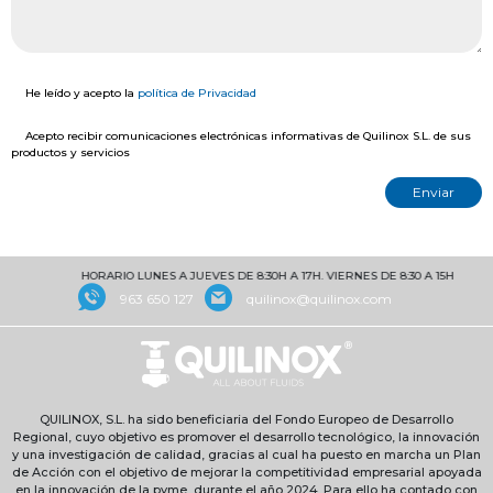
He leído y acepto la
política de Privacidad
Acepto recibir comunicaciones electrónicas informativas de Quilinox S.L. de sus
productos y servicios
HORARIO LUNES A JUEVES DE 8:30H A 17H. VIERNES DE 8:30 A 15H
963 650 127
quilinox@quilinox.com
QUILINOX, S.L. ha sido beneficiaria del Fondo Europeo de Desarrollo
Regional, cuyo objetivo es promover el desarrollo tecnológico, la innovación
y una investigación de calidad, gracias al cual ha puesto en marcha un Plan
de Acción con el objetivo de mejorar la competitividad empresarial apoyada
en la innovación de la pyme, durante el año 2024. Para ello ha contado con