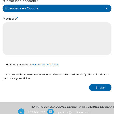
¿Cómo nos conoció?
Búsqueda en Google
Mensaje
*
He leído y acepto la
política de Privacidad
Acepto recibir comunicaciones electrónicas informativas de Quilinox S.L. de sus
productos y servicios
HORARIO LUNES A JUEVES DE 8:30H A 17H. VIERNES DE 8:30 A 15
963 650 127
quilinox@quilinox.com