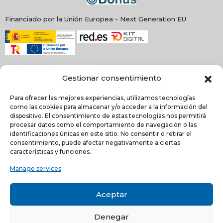
Financiado por la Unión Europea - Next Generation EU
Gestionar consentimiento
Para ofrecer las mejores experiencias, utilizamos tecnologías
como las cookies para almacenar y/o acceder a la información del
dispositivo. El consentimiento de estas tecnologías nos permitirá
procesar datos como el comportamiento de navegación o las
identificaciones únicas en este sitio. No consentir o retirar el
NEWSLETTER
consentimiento, puede afectar negativamente a ciertas
características y funciones.
Manage services
He leído y acepto la
política de Privacidad
Acepto recibir comunicaciones electrónicas informativas de Quilinox S.L. de s
Aceptar
productos y servicios
Denegar
C/ Louis Pasteur, 4 - Parque Tecnológico de Valencia -