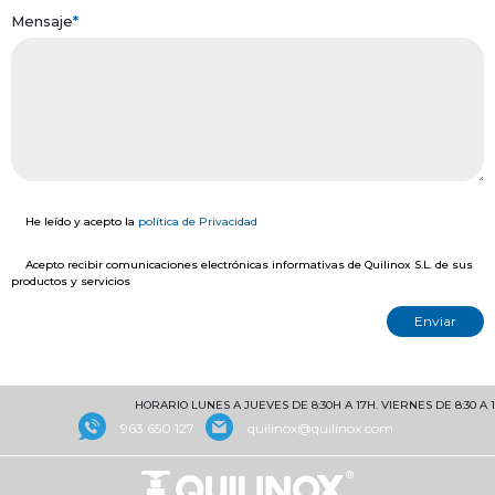
Mensaje
*
He leído y acepto la
política de Privacidad
Acepto recibir comunicaciones electrónicas informativas de Quilinox S.L. de sus
productos y servicios
HORARIO LUNES A JUEVES DE 8:30H A 17H. VIERNES DE 8:30 A 
963 650 127
quilinox@quilinox.com