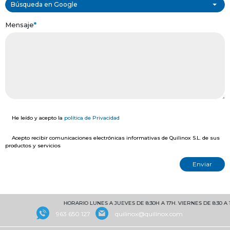
Búsqueda en Google
Mensaje
*
He leído y acepto la
política de Privacidad
Acepto recibir comunicaciones electrónicas informativas de Quilinox S.L. de sus
productos y servicios
HORARIO LUNES A JUEVES DE 8:30H A 17H. VIERNES DE 8:30 A 15
963 650 127
quilinox@quilinox.com