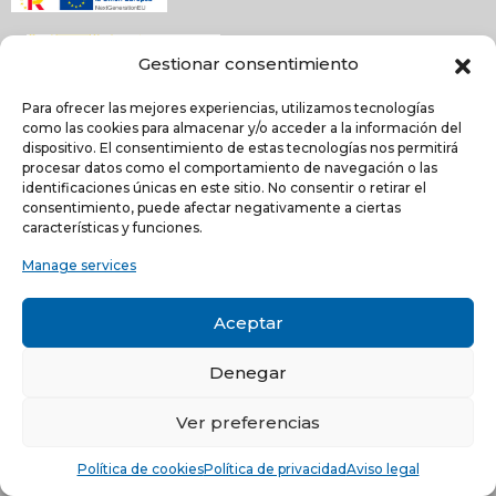
Gestionar consentimiento
Para ofrecer las mejores experiencias, utilizamos tecnologías
como las cookies para almacenar y/o acceder a la información del
dispositivo. El consentimiento de estas tecnologías nos permitirá
procesar datos como el comportamiento de navegación o las
identificaciones únicas en este sitio. No consentir o retirar el
NEWSLETTER
consentimiento, puede afectar negativamente a ciertas
características y funciones.
Manage services
He leído y acepto la
política de Privacidad
Acepto recibir comunicaciones electrónicas informativas de Quilinox S.L. de s
Aceptar
productos y servicios
Denegar
C/ Louis Pasteur, 4 - Parque Tecnológico de Valencia -
46980, Paterna, Valencia (ESPAÑA)
Ver preferencias
© Copyright 2021 -
Aviso legal
-
Política de privacidad
-
Política
Política de cookies
Política de privacidad
Aviso legal
de cookies