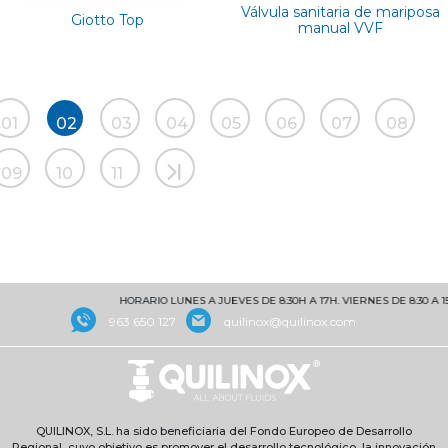
Válvula sanitaria de mariposa
Giotto Top
manual VVF
01
02
03
04
05
06
07
08
09
10
11
HORARIO LUNES A JUEVES DE 8:30H A 17H. VIERNES DE 8:30 A 15
963 650 127
quilinox@quilinox.com
QUILINOX, S.L. ha sido beneficiaria del Fondo Europeo de Desarrollo
Regional, cuyo objetivo es promover el desarrollo tecnológico, la innovación