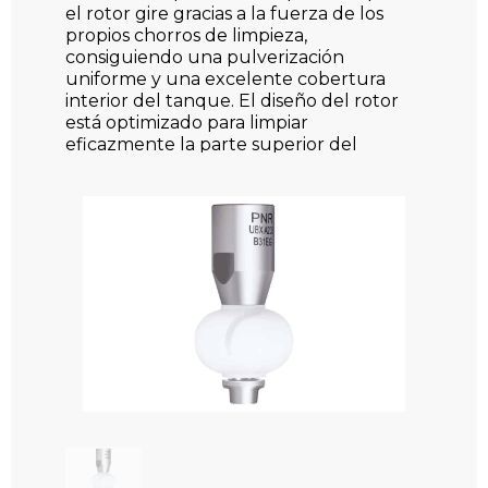
el rotor gire gracias a la fuerza de los
propios chorros de limpieza,
consiguiendo una pulverización
uniforme y una excelente cobertura
interior del tanque. El diseño del rotor
está optimizado para limpiar
eficazmente la parte superior del
depósito alrededor del tubo de
alimentación del fluido CIP, una de las
zonas más críticas en muchos procesos
industriales.
Este modelo se utiliza habitualmente
en la industria farmacéutica, cosmética,
alimentaria y de bebidas, siendo
especialmente adecuado para
depósitos de proceso, pequeños
reactores, mezcladores, tanques de
almacenamiento y equipos con
agitadores.
El UBX trabaja en rangos aproximados
entre 2 y 6 bar, permitiendo adaptarse