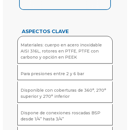
seguridad de metales.
Gracias a su diseño higiénico, simplicidad
mecánica y reducido mantenimiento, el
cabezal limpieza tanques PNR UBX es
una solución muy eficiente para
ASPECTOS CLAVE
eliminar restos de producto, líquidos
viscosos, espumas y residuos ligeros
Materiales: cuerpo en acero inoxidable
adheridos a las paredes del depósito.
AISI 316L, rotores en PTFE, PTFE con
carbono y opción en PEEK
Para presiones entre 2 y 6 bar
Disponible con coberturas de 360°, 270°
superior y 270° inferior
Dispone de conexiones roscadas BSP
desde 1/4” hasta 3/4”