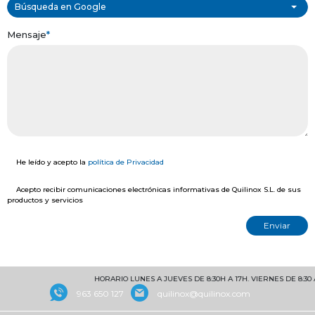
Búsqueda en Google
Mensaje
*
He leído y acepto la
política de Privacidad
Acepto recibir comunicaciones electrónicas informativas de Quilinox S.L. de sus
productos y servicios
HORARIO LUNES A JUEVES DE 8:30H A 17H. VIERNES DE 8:30 A 15H
963 650 127
quilinox@quilinox.com