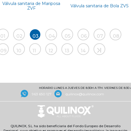
Válvula sanitaria de Mariposa
Válvula sanitaria de Bola ZVS
ZVF
01
02
03
04
05
06
07
08
09
10
11
12
13
14
HORARIO LUNES A JUEVES DE 8:30H A 17H. VIERNES DE 8:30 A 
963 650 127
quilinox@quilinox.com
QUILINOX, S.L. ha sido beneficiaria del Fondo Europeo de Desarrollo
Regional, cuyo objetivo es promover el desarrollo tecnológico, la innovación