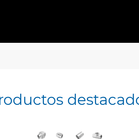
te
s
vas
d)
o
a
roductos destacad