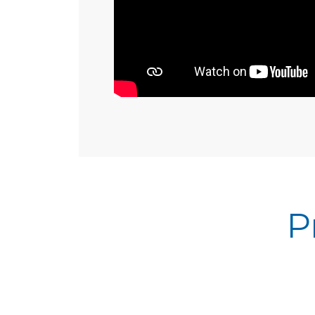
estanqueidad
Esta versión está pensada claramen
para automatización y entornos má
críticos.
Montaje directo ISO 5211 (sin
soportes adicionales)
Certificación de emisiones fugiti
ISO 15848-1 (mayor estanqueida
Doble junta tórica (FKM) y diseñ
reforzado del asiento
Presión máxima: hasta 138 bar
Temperatura: desde -40 °C hast
+220 °C
Para automatización o si el eres es
P
exigente con fugas (química fina,
farma, etc.).
Modelo 703R – Paso
reducido
Aquí cambia completamente el