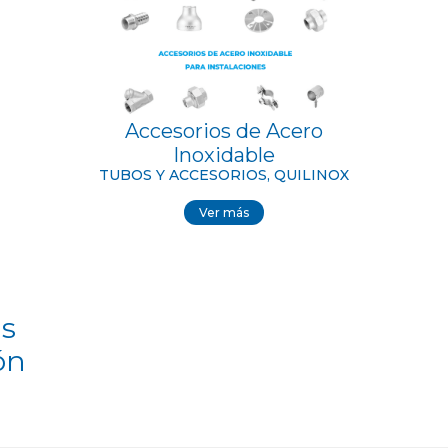
e
lo
y
Accesorios de Acero
Inoxidable
TUBOS Y ACCESORIOS, QUILINOX
y
Ver más
s
a
cos
ón
cas