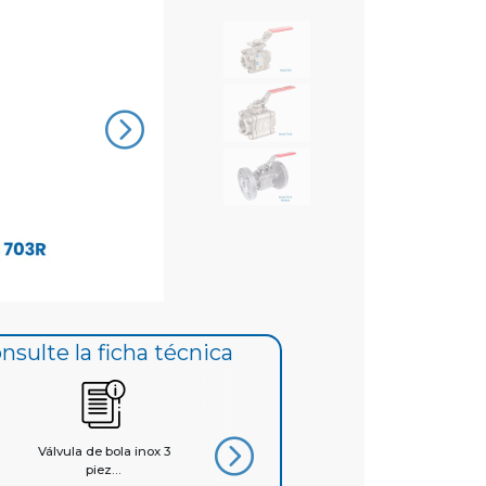
nsulte la ficha técnica
Válvula de bola inox 3
Válvula de bola inox 3
Válvula d
piez...
piez...
p