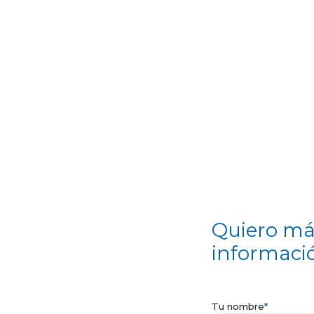
enfoque: eficiencia vs coste.
Paso reducido (menor sección d
paso)
Menor caudal respecto al mode
estándar
Mismas certificaciones Fire Safe 
ATEX
Presión hasta 140 bar
Para cuando el caudal no es crítico 
quieres optimizar coste o espacio.
Aplicaciones
habituales
Quiero má
Industria química y petroquímic
Farmacéutica y procesos higiéni
informaci
Instalaciones hidráulicas y térmi
Aire comprimido y vapor
Sistemas de vacío
Tu nombre
*