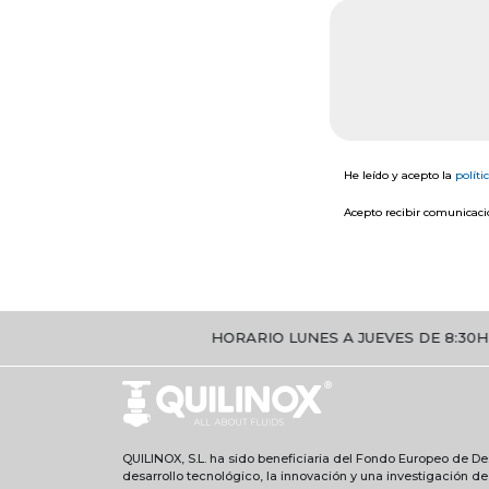
He leído y acepto la
políti
Acepto recibir comunicacio
HORARIO LUNES A JUEVES DE 8:30H A 17H. VI
QUILINOX, S.L. ha sido beneficiaria del Fondo Europeo de Des
desarrollo tecnológico, la innovación y una investigación d