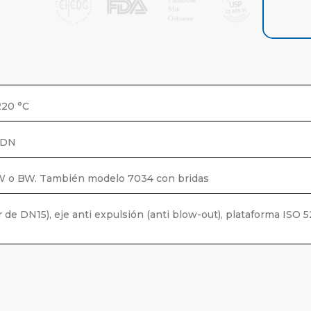
n
es
220 °C
°C a
 DN
ar
SW o BW. También modelo 7034 con bridas
)
r de DN15), eje anti expulsión (anti blow-out), plataforma ISO 5
yor
o,
itos