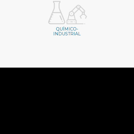
l
QUÍMICO-
INDUSTRIAL
211
 y
o
 de
je