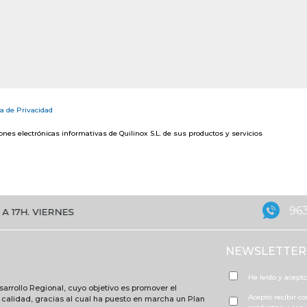
ca de Privacidad
nes electrónicas informativas de Quilinox S.L. de sus productos y servicios
963
ERNES DE 8:30 A 15H
NEWSLETTER
He leído y acepto
arrollo Regional, cuyo objetivo es promover el
Acepto recibir c
e calidad, gracias al cual ha puesto en marcha un Plan