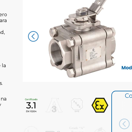
ero
ara
d,
 la
s.
Co
una
y