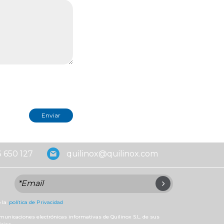
 650 127
quilinox@quilinox.com
 la
política de Privacidad
omunicaciones electrónicas informativas de Quilinox S.L. de sus