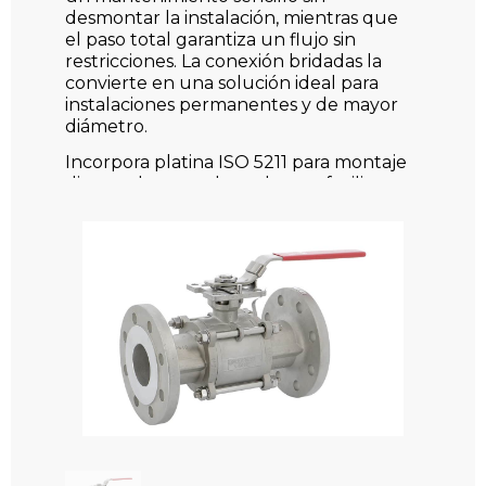
desmontar la instalación, mientras que
el paso total garantiza un flujo sin
restricciones. La conexión bridadas la
convierte en una solución ideal para
instalaciones permanentes y de mayor
diámetro.
Incorpora platina ISO 5211 para montaje
directo de actuadores, lo que facilita su
integración en sistemas automatizados.
Características principales
Temperatura de trabajo: de -30 °C a
+220 °C
Presión máxima: hasta 40 bar
Material: acero inoxidable EN 1.4408
con bola en AISI 316
Tamaños disponibles: de DN15 a
DN100
Especificaciones: platina ISO 5211,
paso total, eje anti expulsión,
dispositivo antiestático, emisiones