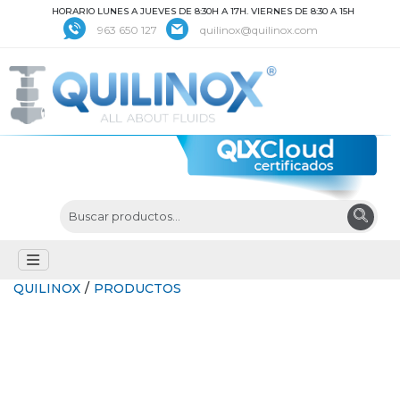
HORARIO LUNES A JUEVES DE 8:30H A 17H. VIERNES DE 8:30 A 15H
963 650 127
quilinox@quilinox.com
QUILINOX
/
PRODUCTOS