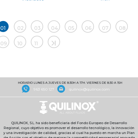
01
02
03
04
05
06
07
08
09
10
11
HORARIO LUNES A JUEVES DE 8:30H A 17H. VIERNES DE 8:30 A 15H
963 650 127
quilinox@quilinox.com
QUILINOX, S.L. ha sido beneficiaria del Fondo Europeo de Desarrollo
Regional, cuyo objetivo es promover el desarrollo tecnológico, la innovación
y una investigación de calidad, gracias al cual ha puesto en marcha un Plan
de Acción con el objetivo de mejorar la competitividad empresarial apoyada