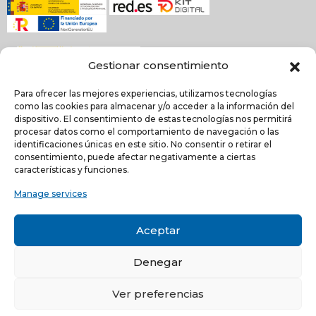
Gestionar consentimiento
Para ofrecer las mejores experiencias, utilizamos tecnologías
como las cookies para almacenar y/o acceder a la información del
dispositivo. El consentimiento de estas tecnologías nos permitirá
procesar datos como el comportamiento de navegación o las
identificaciones únicas en este sitio. No consentir o retirar el
NEWSLETTER
consentimiento, puede afectar negativamente a ciertas
características y funciones.
Manage services
He leído y acepto la
política de Privacidad
Acepto recibir comunicaciones electrónicas informativas de Quilinox S.L. de s
Aceptar
productos y servicios
Denegar
C/ Louis Pasteur, 4 - Parque Tecnológico de Valencia -
46980, Paterna, Valencia (ESPAÑA)
Ver preferencias