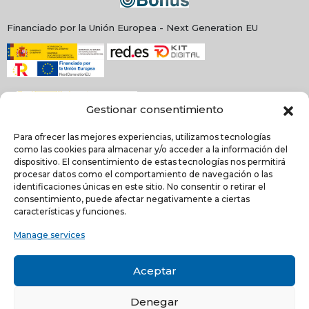
Financiado por la Unión Europea - Next Generation EU
Gestionar consentimiento
Para ofrecer las mejores experiencias, utilizamos tecnologías
como las cookies para almacenar y/o acceder a la información del
dispositivo. El consentimiento de estas tecnologías nos permitirá
procesar datos como el comportamiento de navegación o las
identificaciones únicas en este sitio. No consentir o retirar el
NEWSLETTER
consentimiento, puede afectar negativamente a ciertas
características y funciones.
Manage services
He leído y acepto la
política de Privacidad
Acepto recibir comunicaciones electrónicas informativas de Quilinox S.L. de s
Aceptar
productos y servicios
Denegar
C/ Louis Pasteur, 4 - Parque Tecnológico de Valencia -