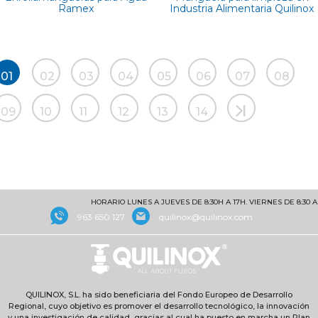
Ramex
Industria Alimentaria Quilinox
01
02
03
04
05
06
07
08
09
10
11
12
13
14
HORARIO LUNES A JUEVES DE 8:30H A 17H. VIERNES DE 8:30 A 1
963 650 127
quilinox@quilinox.com
QUILINOX, S.L. ha sido beneficiaria del Fondo Europeo de Desarrollo
Regional, cuyo objetivo es promover el desarrollo tecnológico, la innovación
y una investigación de calidad, gracias al cual ha puesto en marcha un Plan