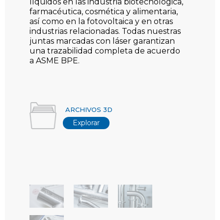
líquidos en las industria biotecnológica,
farmacéutica, cosmética y alimentaria,
así como en la fotovoltaica y en otras
industrias relacionadas. Todas nuestras
juntas marcadas con láser garantizan
una trazabilidad completa de acuerdo
a ASME BPE.
Los productos Dockweiler son los
únicos certificados en el mundo como
ARCHIVOS 3D
ASME-BPE en materiales especiales
Explorar
como C22 y AL-6XN. Todos tubos y
fittings están disponibles en versiones
con acabado brillante o electropulido y
marcados con el logotipo ASME.
Dimensiones