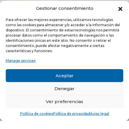
Gestionar consentimiento
Para ofrecer las mejores experiencias, utilizamos tecnologías
como las cookies para almacenar y/o acceder a la información del
dispositivo. El consentimiento de estas tecnologías nos permitirá
procesar datos como el comportamiento de navegación o las
identificaciones únicas en este sitio. No consentir o retirar el
NEWSLETTER
consentimiento, puede afectar negativamente a ciertas
características y funciones.
Manage services
He leído y acepto la
política de Privacidad
Acepto recibir comunicaciones electrónicas informativas de Quilinox S.L. de s
Aceptar
productos y servicios
Denegar
C/ Louis Pasteur, 4 - Parque Tecnológico de Valencia -
46980, Paterna, Valencia (ESPAÑA)
Ver preferencias
© Copyright 2021 -
Aviso legal
-
Política de privacidad
-
Política
Política de cookies
Política de privacidad
Aviso legal
de cookies
Sitio web desarrollado por creativados.com