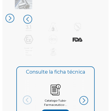
Imperial (1/4 "a 6" / 6,35 mm a 152,40
mm)
Materiales
UNS 31603 (316L)
1,4435
1.4404
1.4539
Consulte la ficha técnica
2.4602
UNS N08367 (AL-6XN)
UNS N08904 (904L)
Catalogo-Tubo-
Catálogo Presenta
UNS N06022 (C22)
Farmaceutico-...
Dock...