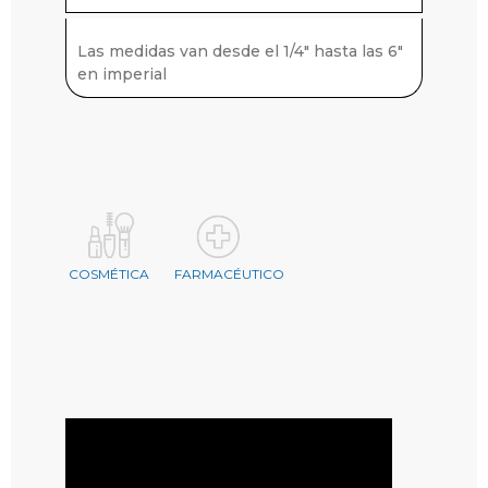
SF6: Ra máx. ≤ 0,64 µm (25 µin)
Las medidas van desde el 1/4" hasta las 6"
en imperial
Superficies exteriores
Ra ≤ 1,00 µm (40 µin)
COSMÉTICA
FARMACÉUTICO