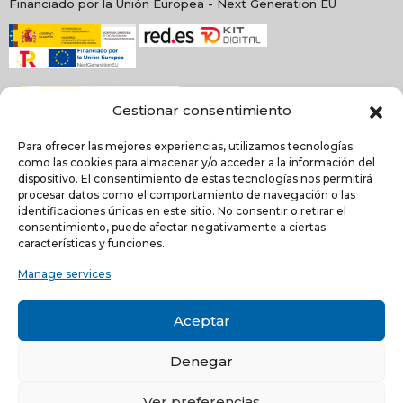
Financiado por la Unión Europea - Next Generation EU
Gestionar consentimiento
Para ofrecer las mejores experiencias, utilizamos tecnologías
como las cookies para almacenar y/o acceder a la información del
dispositivo. El consentimiento de estas tecnologías nos permitirá
procesar datos como el comportamiento de navegación o las
identificaciones únicas en este sitio. No consentir o retirar el
NEWSLETTER
consentimiento, puede afectar negativamente a ciertas
características y funciones.
Manage services
He leído y acepto la
política de Privacidad
Acepto recibir comunicaciones electrónicas informativas de Quilinox S.L. de s
Aceptar
productos y servicios
Denegar
C/ Louis Pasteur, 4 - Parque Tecnológico de Valencia -
46980, Paterna, Valencia (ESPAÑA)
Ver preferencias