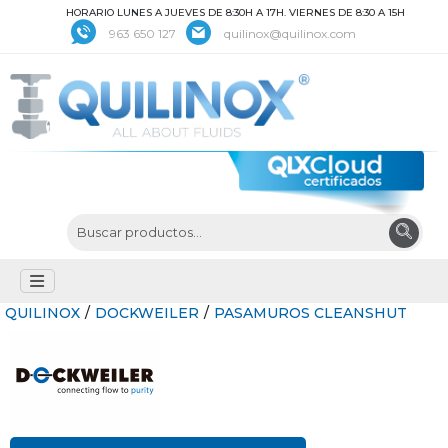
HORARIO LUNES A JUEVES DE 8:30H A 17H. VIERNES DE 8:30 A 15H
963 650 127
quilinox@quilinox.com
QUILINOX
/
DOCKWEILER
/
PASAMUROS CLEANSHUT