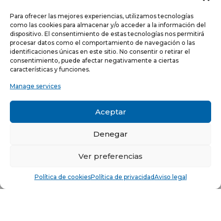
Para ofrecer las mejores experiencias, utilizamos tecnologías
como las cookies para almacenar y/o acceder a la información del
dispositivo. El consentimiento de estas tecnologías nos permitirá
procesar datos como el comportamiento de navegación o las
identificaciones únicas en este sitio. No consentir o retirar el
NEWSLETTER
consentimiento, puede afectar negativamente a ciertas
características y funciones.
Manage services
He leído y acepto la
política de Privacidad
Acepto recibir comunicaciones electrónicas informativas de Quilinox S.L. de s
Aceptar
productos y servicios
Denegar
C/ Louis Pasteur, 4 - Parque Tecnológico de Valencia -
46980, Paterna, Valencia (ESPAÑA)
Ver preferencias
© Copyright 2021 -
Aviso legal
-
Política de privacidad
-
Política
Política de cookies
Política de privacidad
Aviso legal
de cookies
Sitio web desarrollado por creativados.com