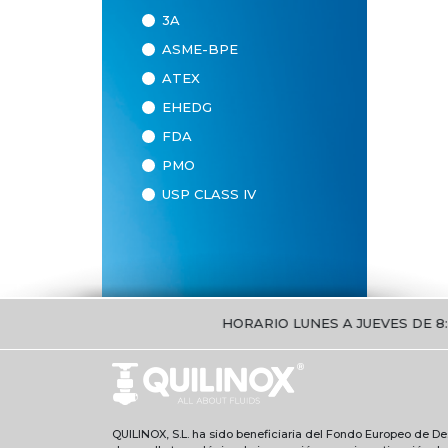
3A
ASME-BPE
ATEX
EHEDG
FDA
PMO
USP CLASS IV
HORARIO LUNES A JUEVES DE 8:30H A
QUILINOX, S.L. ha sido beneficiaria del Fondo Europeo de Des