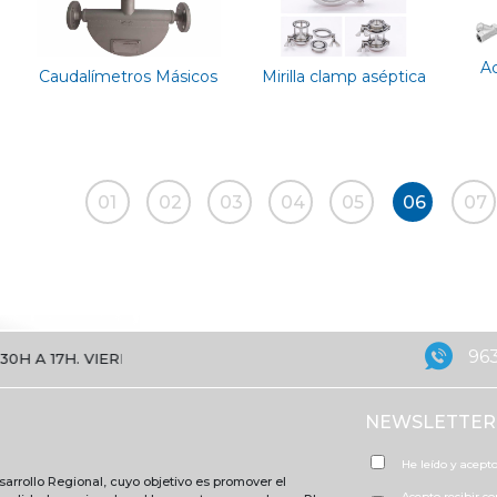
Ac
Caudalímetros Másicos
Mirilla clamp aséptica
01
02
03
04
05
06
07
963
 17H. VIERNES DE 8:30 A 15H
NEWSLETTER
He leído y acepto
arrollo Regional, cuyo objetivo es promover el
Acepto recibir c