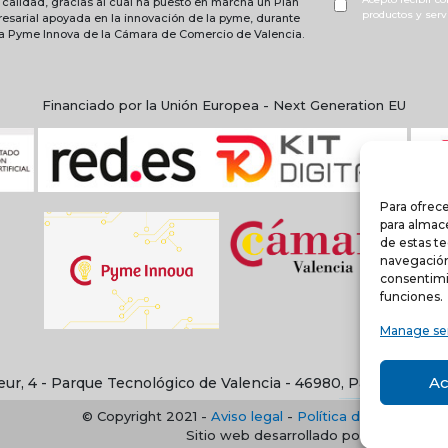
e calidad, gracias al cual ha puesto en marcha un Plan
productos y serv
resarial apoyada en la innovación de la pyme, durante
ma Pyme Innova de la Cámara de Comercio de Valencia.
Financiado por la Unión Europea - Next Generation EU
Para ofrece
para almace
de estas t
navegación 
consentimi
funciones.
Manage se
Ac
eur, 4 - Parque Tecnológico de Valencia - 46980, Paterna, Val
© Copyright 2021 -
Aviso legal
-
Política de privacidad
Sitio web desarrollado por creativado