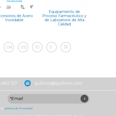
Equipamiento de
cesorios de Acero
Proceso Farmacéutico y
Inoxidable
de Laboratorio de Alta
Calidad
08
09
10
11
 650 127
quilinox@quilinox.com
 la
política de Privacidad
omunicaciones electrónicas informativas de Quilinox S.L. de sus