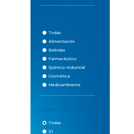
-
SECTOR
Todas
Alimentación
Bebidas
Farmacéutico
Químico-Industrial
Cosmética
Medioambiente
-
CERTIFICADO
Todas
3.1