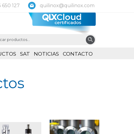
 650 127
quilinox@quilinox.com
UCTOS
SAT
NOTICIAS
CONTACTO
tos