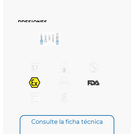
PRESIONES
DN 50 a DN 250: 10 bar
DN 300 a DN 400: 6 bar
DN 450: 5 bar
DN 500 a DN 600: 4 bar
DN 700 a DN 1200: 2 bar
BRIDAS ESTÁNDAR
EN1092 PN10
ANSI B16.5 (clase 150)
Consulte la ficha técnica
OTRAS BRIDAS (BAJO CONSULTA)