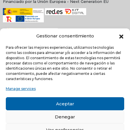
Financiado por la Unión Europea - Next Generation EU
Gestionar consentimiento
Para ofrecer las mejores experiencias, utilizamos tecnologías
como las cookies para almacenar y/o acceder a la información del
dispositivo. El consentimiento de estas tecnologías nos permitirá
procesar datos como el comportamiento de navegación o las
identificaciones únicas en este sitio. No consentir o retirar el
NEWSLETTER
consentimiento, puede afectar negativamente a ciertas
características y funciones.
Manage services
He leído y acepto la
política de Privacidad
Acepto recibir comunicaciones electrónicas informativas de Quilinox S.L. de s
Aceptar
productos y servicios
Denegar
C/ Louis Pasteur, 4 - Parque Tecnológico de Valencia -
46980, Paterna, Valencia (ESPAÑA)
Ver preferencias