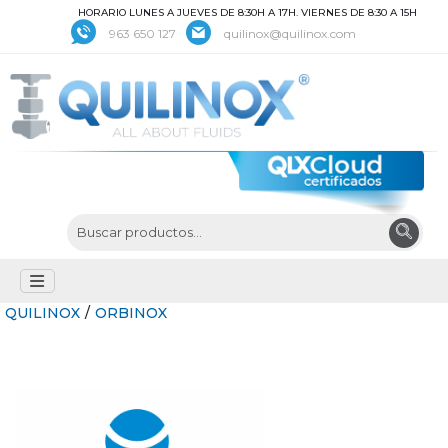
HORARIO LUNES A JUEVES DE 8:30H A 17H. VIERNES DE 8:30 A 15H
963 650 127
quilinox@quilinox.com
QUILINOX
/
ORBINOX