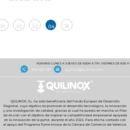
01
02
03
04
HORARIO LUNES A JUEVES DE 8:30H A 17H. VIERNES DE 8:30 A 15
963 650 127
quilinox@quilinox.com
QUILINOX, S.L. ha sido beneficiaria del Fondo Europeo de Desarrollo
Regional, cuyo objetivo es promover el desarrollo tecnológico, la innovación
y una investigación de calidad, gracias al cual ha puesto en marcha un Plan
de Acción con el objetivo de mejorar la competitividad empresarial apoyada
en la innovación de la pyme, durante el año 2024. Para ello ha contado con
el apoyo del Programa Pyme Innova de la Cámara de Comercio de Valencia.