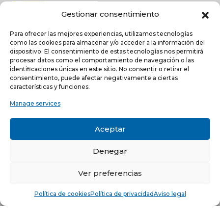
Gestionar consentimiento
Para ofrecer las mejores experiencias, utilizamos tecnologías
como las cookies para almacenar y/o acceder a la información del
dispositivo. El consentimiento de estas tecnologías nos permitirá
procesar datos como el comportamiento de navegación o las
identificaciones únicas en este sitio. No consentir o retirar el
NEWSLETTER
consentimiento, puede afectar negativamente a ciertas
características y funciones.
Manage services
He leído y acepto la
política de Privacidad
Acepto recibir comunicaciones electrónicas informativas de Quilinox S.L. de s
Aceptar
productos y servicios
Denegar
C/ Louis Pasteur, 4 - Parque Tecnológico de Valencia -
46980, Paterna, Valencia (ESPAÑA)
Ver preferencias
© Copyright 2021 -
Aviso legal
-
Política de privacidad
-
Política
Política de cookies
Política de privacidad
Aviso legal
de cookies
Sitio web desarrollado por creativados.com