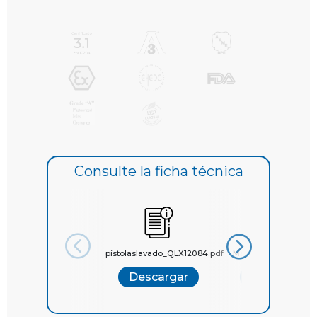
Consulte la ficha técnica
pistolaslavado_QLX12084.pdf
Manguera-Quilinox.
Descargar
Descargar