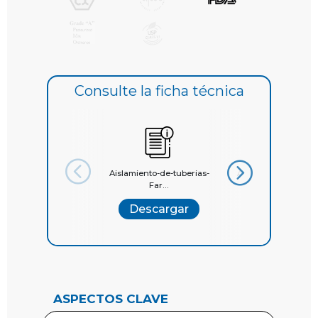
También ofrecen altos niveles de
resistencia química, siendo
completamente inertes cuando se
someten a productos, procesos de
limpieza y esterilización típicos de uso
Consulte la ficha técnica
común en entornos de producción
altamente controlados.
Aislamiento-de-tuberias-
Aislamiento-de-tube
Far...
Hig...
Descargar
Descargar
ASPECTOS CLAVE