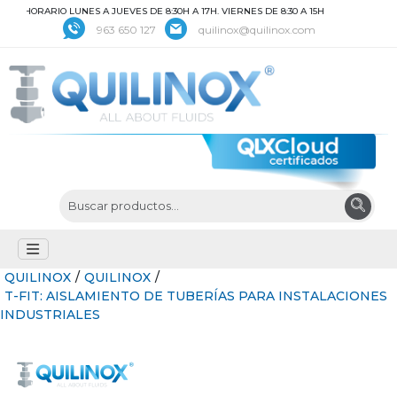
HORARIO LUNES A JUEVES DE 8:30H A 17H. VIERNES DE 8:30 A 15H
963 650 127
quilinox@quilinox.com
QUILINOX
/
QUILINOX
/
T-FIT: AISLAMIENTO DE TUBERÍAS PARA INSTALACIONES
INDUSTRIALES