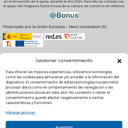
en la innovación de la pyme, durante el año 2024. Para ello ha contado con
el apoyo del Programa Pyme Innova de la Cámara de Comercio de Valencia.
Financiado por la Unión Europea - Next Generation EU
Gestionar consentimiento
Para ofrecer las mejores experiencias, utilizamos tecnologías
como las cookies para almacenar y/o acceder a la información del
dispositivo. El consentimiento de estas tecnologías nos permitirá
procesar datos como el comportamiento de navegación o las
identificaciones únicas en este sitio. No consentir o retirar el
NEWSLETTER
consentimiento, puede afectar negativamente a ciertas
características y funciones.
Manage services
He leído y acepto la
política de Privacidad
Acepto recibir comunicaciones electrónicas informativas de Quilinox S.L. de s
Aceptar