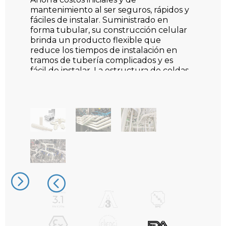
mantenimiento al ser seguros, rápidos y
fáciles de instalar. Suministrado en
forma tubular, su construcción celular
brinda un producto flexible que
reduce los tiempos de instalación en
tramos de tubería complicados y es
fácil de instalar.
La estructura de celdas
cerradas garantiza que
no absorben la
humedad, evitando así el crecimiento
microbiano.
El sistema de aislamiento para tuberías
está
basado en la tecnología de
fabricación patentada de Zotefoams,
un material celular único. Utilizando las
propiedades excepcionales del PVDF y
los polímeros de poliamida,
ofrece un
rendimiento técnico excepcional. El
comportamiento frente al fuego, la
conductividad térmica y otras
propiedades físicas no se deterioran a lo
largo de la vida útil del producto.