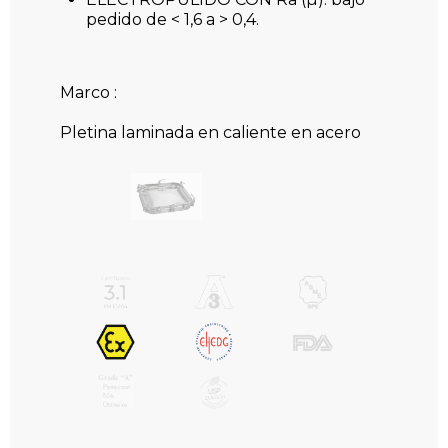
pedido de < 1,6 a > 0,4.
Marco :
Pletina laminada en caliente en acero
inoxidable 1.4301 / 1.4307 o 1.4404, altura
60 mm, espesor 8 mm, paso útil con
tolerancia de +/- 2 mm.
Acabado estándar: pulido de grano 50.
Tapa:
Chapa 2B de 2mm en acero inoxidable
1.4301 / 1.4307 y 1.4404 electropulido.
Accesorios:
Acero inoxidable 1.4301 o 1.4307.
Volante o palanca de acero inoxidable
en 1.4401, 1.4404, 1.4305, 1.4301 o 1.4307
con o sin inserto de bronce según
modelo.