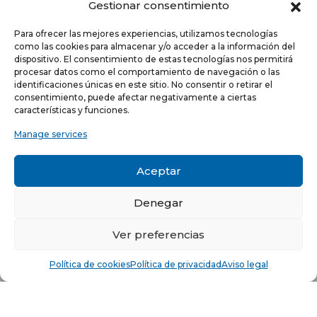
Gestionar consentimiento
Para ofrecer las mejores experiencias, utilizamos tecnologías
como las cookies para almacenar y/o acceder a la información del
dispositivo. El consentimiento de estas tecnologías nos permitirá
procesar datos como el comportamiento de navegación o las
identificaciones únicas en este sitio. No consentir o retirar el
NEWSLETTER
consentimiento, puede afectar negativamente a ciertas
características y funciones.
Manage services
He leído y acepto la
política de Privacidad
Acepto recibir comunicaciones electrónicas informativas de Quilinox S.L. de s
Aceptar
productos y servicios
Denegar
C/ Louis Pasteur, 4 - Parque Tecnológico de Valencia -
46980, Paterna, Valencia (ESPAÑA)
Ver preferencias
© Copyright 2021 -
Aviso legal
-
Política de privacidad
-
Política
Política de cookies
Política de privacidad
Aviso legal
de cookies
Sitio web desarrollado por creativados.com