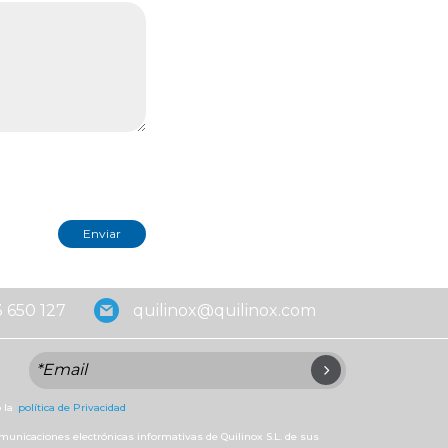
 650 127
quilinox@quilinox.com
 la
política de Privacidad
omunicaciones electrónicas informativas de Quilinox S.L. de sus