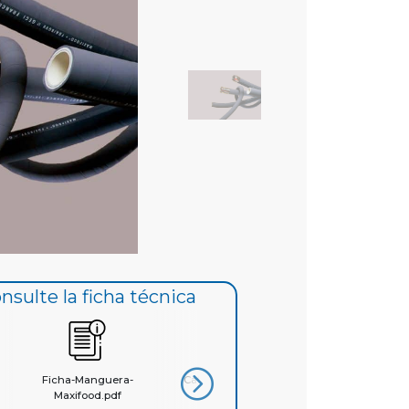
nsulte la ficha técnica
Ficha-Manguera-
Catálogo Mangueras para
Maxifood.pdf
la...