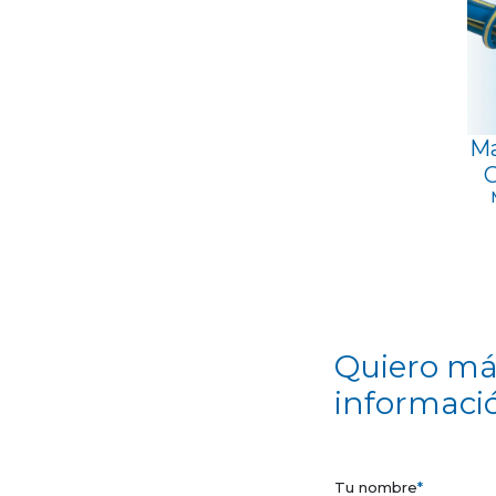
Ma
G
Quiero má
informaci
Tu nombre
*