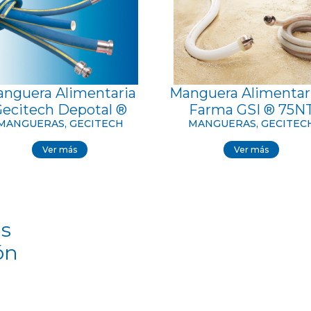
nguera Alimentaria
Manguera Alimentar
ecitech Depotal ®
Farma GSI ® 75N
MANGUERAS, GECITECH
MANGUERAS, GECITEC
Ver más
Ver más
s
ón