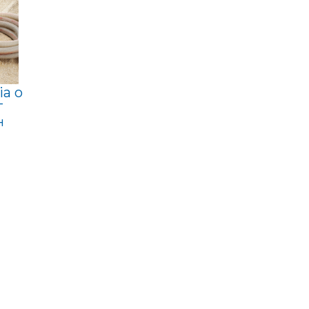
ia o
T
H