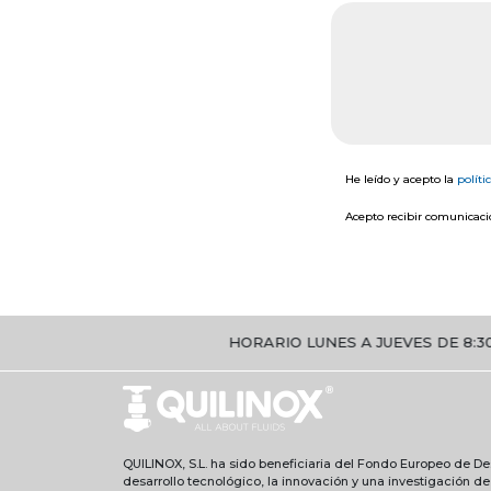
He leído y acepto la
políti
Acepto recibir comunicacio
HORARIO LUNES A JUEVES DE 8:30H A 17H. 
QUILINOX, S.L. ha sido beneficiaria del Fondo Europeo de Des
desarrollo tecnológico, la innovación y una investigación d