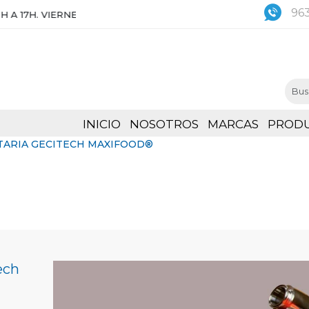
963
IERNES DE 8:30 A 15H
INICIO
NOSOTROS
MARCAS
PROD
ARIA GECITECH MAXIFOOD®
ech