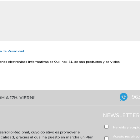
ca de Privacidad
nes electrónicas informativas de Quilinox S.L. de sus productos y servicios
963
VIERNES DE 8:30 A 15H
NEWSLETTER
He leído y acepto
arrollo Regional, cuyo objetivo es promover el
Acepto recibir c
e calidad, gracias al cual ha puesto en marcha un Plan