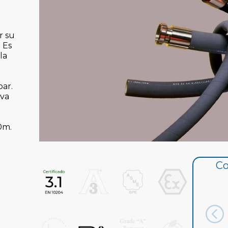
r su
. Es
la
ar.
 va
0m.
Co