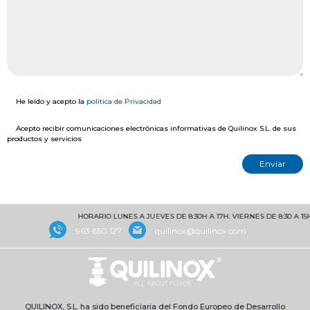
He leído y acepto la
política de Privacidad
Acepto recibir comunicaciones electrónicas informativas de Quilinox S.L. de sus
productos y servicios
HORARIO LUNES A JUEVES DE 8:30H A 17H. VIERNES DE 8:30 A 15H
963 650 127
quilinox@quilinox.com
QUILINOX, S.L. ha sido beneficiaria del Fondo Europeo de Desarrollo