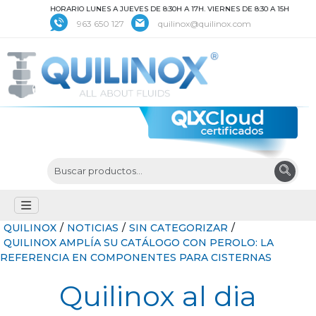
HORARIO LUNES A JUEVES DE 8:30H A 17H. VIERNES DE 8:30 A 15H
963 650 127
quilinox@quilinox.com
QUILINOX
/
NOTICIAS
/
SIN CATEGORIZAR
/
QUILINOX AMPLÍA SU CATÁLOGO CON PEROLO: LA
REFERENCIA EN COMPONENTES PARA CISTERNAS
Quilinox al dia