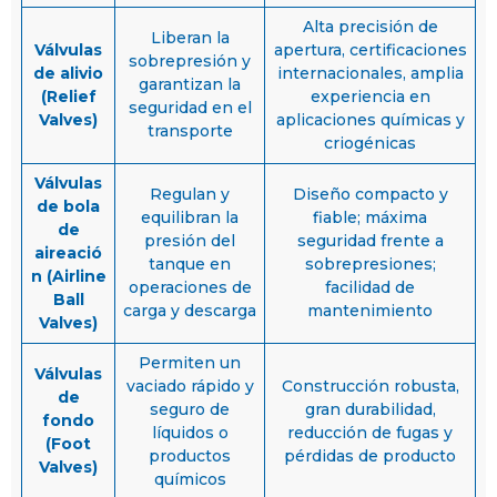
Alta precisión de
Liberan la
Válvulas
apertura, certificaciones
sobrepresión y
de alivio
internacionales, amplia
garantizan la
(Relief
experiencia en
seguridad en el
Valves)
aplicaciones químicas y
transporte
criogénicas
Válvulas
Regulan y
Diseño compacto y
de bola
equilibran la
fiable; máxima
de
presión del
seguridad frente a
aireació
tanque en
sobrepresiones;
n (Airline
operaciones de
facilidad de
Ball
carga y descarga
mantenimiento
Valves)
Permiten un
Válvulas
vaciado rápido y
Construcción robusta,
de
seguro de
gran durabilidad,
fondo
líquidos o
reducción de fugas y
(Foot
productos
pérdidas de producto
Valves)
químicos