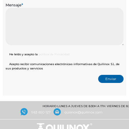
Mensaje
*
He leído y acepto la
política de Privacidad
Acepto recibir comunicaciones electrónicas informativas de Quilinox S.L. de
sus productos y servicios
HORARIO LUNES A JUEVES DE 8:30H A 17H. VIERNES DE 8:30 
963 650 127
quilinox@quilinox.com