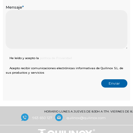
Mensaje
*
He leído y acepto la
política de Privacidad
Acepto recibir comunicaciones electrónicas informativas de Quilinox S.L. de
sus productos y servicios
HORARIO LUNES A JUEVES DE 8:30H A 17H. VIERNES DE 8:30 
963 650 127
quilinox@quilinox.com