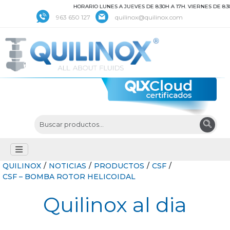
HORARIO LUNES A JUEVES DE 8:30H A 17H. VIERNES DE 8:30 A
963 650 127
quilinox@quilinox.com
QUILINOX
/
NOTICIAS
/
PRODUCTOS
/
CSF
/
CSF – BOMBA ROTOR HELICOIDAL
Quilinox al dia