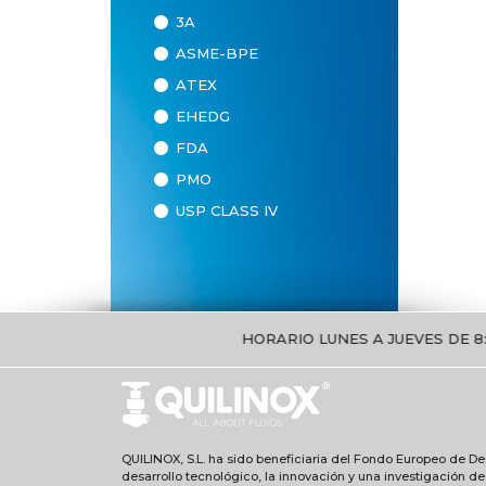
3A
ASME-BPE
ATEX
EHEDG
FDA
PMO
USP CLASS IV
HORARIO LUNES A JUEVES DE 8:30H A
QUILINOX, S.L. ha sido beneficiaria del Fondo Europeo de Des
desarrollo tecnológico, la innovación y una investigación d