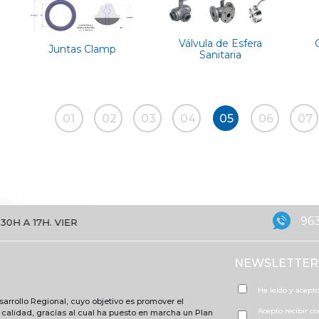
Válvula de Esfera
Juntas Clamp
Sanitaria
01
02
03
04
05
06
07
963
 17H. VIERNES DE 8:30 A 15H
NEWSLETTER
He leído y acepto
arrollo Regional, cuyo objetivo es promover el
Acepto recibir c
e calidad, gracias al cual ha puesto en marcha un Plan