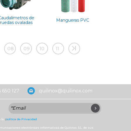
Caudalímetros de
Mangueras PVC
ruedas ovaladas
08
09
10
11
 650 127
quilinox@quilinox.com
 la
política de Privacidad
omunicaciones electrónicas informativas de Quilinox S.L. de sus