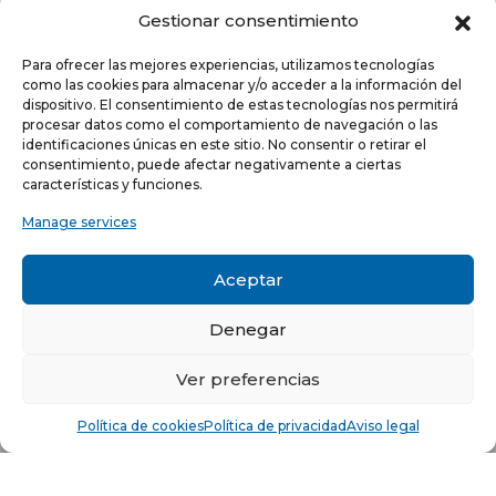
Gestionar consentimiento
Para ofrecer las mejores experiencias, utilizamos tecnologías
como las cookies para almacenar y/o acceder a la información del
dispositivo. El consentimiento de estas tecnologías nos permitirá
procesar datos como el comportamiento de navegación o las
identificaciones únicas en este sitio. No consentir o retirar el
consentimiento, puede afectar negativamente a ciertas
NEWSLETTER
características y funciones.
Manage services
He leído y acepto la
política de Privacidad
Aceptar
Acepto recibir comunicaciones electrónicas informativas de Quilinox S.L. de s
productos y servicios
Denegar
C/ Louis Pasteur, 4 - Parque Tecnológico de Valencia -
46980, Paterna, Valencia (ESPAÑA)
Ver preferencias
Política de cookies
Política de privacidad
Aviso legal
© Copyright 2021 -
Aviso legal
-
Política de privacidad
-
Política
de cookies
Sitio web desarrollado por creativados.com